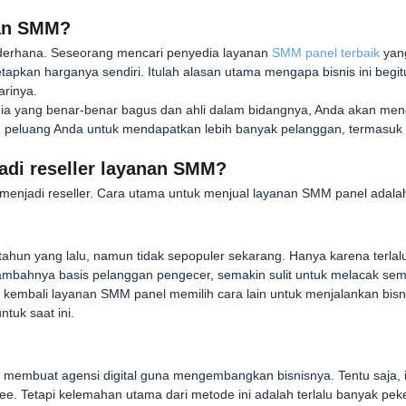
nan SMM?
sederhana. Seseorang mencari penyedia layanan
SMM panel terbaik
yan
tapkan harganya sendiri. Itulah alasan utama mengapa bisnis ini begi
rinya.
dia yang benar-benar bagus dan ahli dalam bidangnya, Anda akan men
an peluang Anda untuk mendapatkan lebih banyak pelanggan, termasuk 
di reseller layanan SMM?
h menjadi reseller. Cara utama untuk menjual layanan SMM panel adalah
ahun yang lalu, namun tidak sepopuler sekarang. Hanya karena terlalu
mbahnya basis pelanggan pengecer, semakin sulit untuk melacak semua
 kembali layanan SMM panel memilih cara lain untuk menjalankan bi
ntuk saat ini.
 membuat agensi digital guna mengembangkan bisnisnya. Tentu saja, i
e. Tetapi kelemahan utama dari metode ini adalah terlalu banyak pek