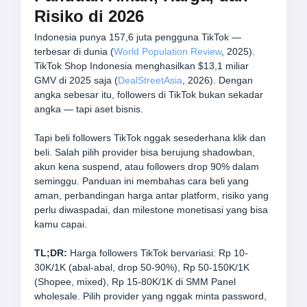
Risiko di 2026
Indonesia punya 157,6 juta pengguna TikTok —
terbesar di dunia (
World Population Review
, 2025).
TikTok Shop Indonesia menghasilkan $13,1 miliar
GMV di 2025 saja (
DealStreetAsia
, 2026). Dengan
angka sebesar itu, followers di TikTok bukan sekadar
angka — tapi aset bisnis.
Tapi beli followers TikTok nggak sesederhana klik dan
beli. Salah pilih provider bisa berujung shadowban,
akun kena suspend, atau followers drop 90% dalam
seminggu. Panduan ini membahas cara beli yang
aman, perbandingan harga antar platform, risiko yang
perlu diwaspadai, dan milestone monetisasi yang bisa
kamu capai.
TL;DR:
Harga followers TikTok bervariasi: Rp 10-
30K/1K (abal-abal, drop 50-90%), Rp 50-150K/1K
(Shopee, mixed), Rp 15-80K/1K di SMM Panel
wholesale. Pilih provider yang nggak minta password,