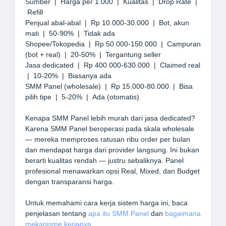
Sumber | Harga per 1.000 | Kualitas | Drop Rate |
Refill
Penjual abal-abal | Rp 10.000-30.000 | Bot, akun
mati | 50-90% | Tidak ada
Shopee/Tokopedia | Rp 50.000-150.000 | Campuran
(bot + real) | 20-50% | Tergantung seller
Jasa dedicated | Rp 400.000-630.000 | Claimed real
| 10-20% | Biasanya ada
SMM Panel (wholesale) | Rp 15.000-80.000 | Bisa
pilih tipe | 5-20% | Ada (otomatis)
Kenapa SMM Panel lebih murah dari jasa dedicated?
Karena SMM Panel beroperasi pada skala wholesale
— mereka memproses ratusan ribu order per bulan
dan mendapat harga dari provider langsung. Ini bukan
berarti kualitas rendah — justru sebaliknya. Panel
profesional menawarkan opsi Real, Mixed, dan Budget
dengan transparansi harga.
Untuk memahami cara kerja sistem harga ini, baca
penjelasan tentang
apa itu SMM Panel
dan
bagaimana
mekanisme kerjanya
.